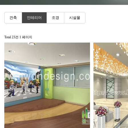
건축
인테리어
조경
시설물
Total 23건
1 페이지