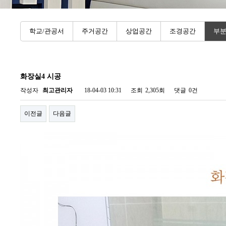
학교/관공서
주거공간
상업공간
조경공간
부
화장실4 시공
작성자
최고관리자
18-04-03 10:31
조회
2,305회
댓글
0건
이전글
다음글