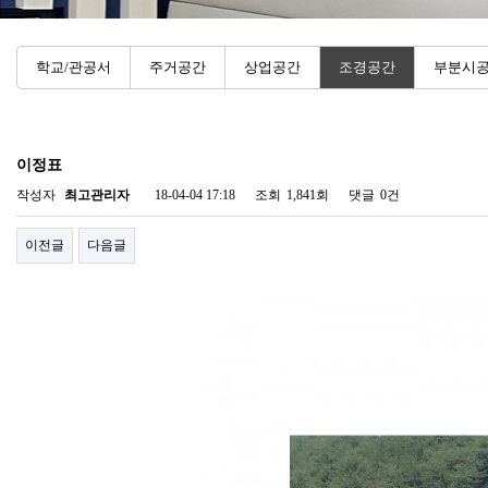
학교/관공서
주거공간
상업공간
조경공간
부분시
이정표
작성자
최고관리자
18-04-04 17:18
조회
1,841회
댓글
0건
이전글
다음글