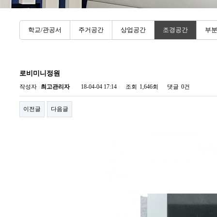
학교/관공서
주거공간
상업공간
조경공간
부
로비미니정원
작성자
최고관리자
18-04-04 17:14
조회
1,646회
댓글
0건
이전글
다음글